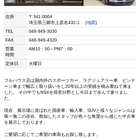
住所
〒341-0004
埼玉県三郷市上彦名432-1 (
地図
)
TEL
048-949-3030
FAX
048-949-4320
営業
AM10：00～PM7：00
時間
定休日
火曜日
フルハウス店は国内外のスポーツカー、ラグジュアリー車、ビンテ
ージ車まで幅広く取り扱いをし20年以上の実績を積み重ねて来ま
した。 その中でもNSXを得意分野とし今日まで歩んで参りまし
た。
現在、展示場に並ばれた国産車、輸入車、SUVと様々なジャンルは
唯一無二の存在、熟知したスタッフが色々な角度から感じた中古車
を展示しております。
ご要望に応じてご希望の車両もお探し致します。